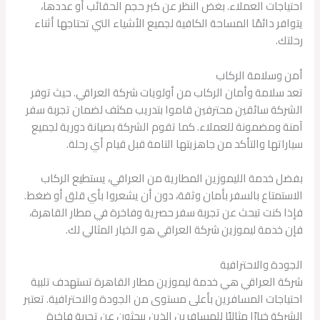
احتياجات العملاء. بغض النظر عن كبر حجم الحقائب أو عددها،
يتوافر دائمًا المساحة الكافية لجميع الأشياء التي تحتاجها أثناء
رحلتك.
أمن وسلامة الركاب
تعد سلامة وأمان الركاب من أولويات شركة العراقي. حيث توفر
الشركة سائقين محترفين قاموا بتدريب مكثف لضمان تجربة سفر
آمنة ومضمونة للعملاء. كما تقوم الشركة بصيانة دورية لجميع
سياراتها والتأكد من جاهزيتها التامة قبل قيام أي رحلة.
بفضل خدمة الليموزين المطارية من العراقي، يستطيع الركاب
الاستمتاع بالسفر بأمان وثقة، دون أن يشعروا بأي قلق أو ضغط.
فإذا كنت تبحث عن تجربة سفر حصرية وفاخرة في مطار القاهرة،
فإن خدمة ليموزين شركة العراقي هو الخيار المثالي لك.
الجودة والاحترافية
شركة العراقي هي خدمة ليموزين مطار القاهرة تستهدف تلبية
احتياجات المسافرين بأعلى مستوى من الجودة والاحترافية. تعتبر
الشركة خيارًا مثاليًا للمسافرين الذين يبحثون عن تجربة فاخرة