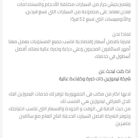
ونتميز بجيش جرار من السيارات مختلفة الأحجام والاستخدامات
فنحن نعتمد على مجموعة من السيارات التي تسع فردين،
والأتومبيسات التي تسع 52 فردًا
لماذا نحن
تميزنا بافضل أسعار إقتصادية تناسب جميع المستويات يعمل معنا
أمهر السائقون المدربون وعلي دراية وخبرة عالية نمتلك أفضل
أسطول في خدمتك
اذا كنت تبحث عن
شركة ليموزين ذات خبرة وكفاءة عالية
لديها اكثر من مكتب فى الجمهورية توفر لك خدمات اليموزين اليك
الحل العراقي ليموزين هي الانسب لك
من حيث الدقة فى الوقت و الجودة والاسعار التى تناسب احتياجتك
وتوفر الشركة افضل السيارت الحديثة انتاج العام مع سائقين
ماهرين