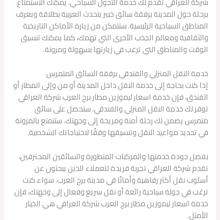
شركة العراقي تقدم لك خدمة التجول السياحي. يمكنك الاستمتاع
برحلة حول المدينة برفقة سائق خبير يتحدث العربية بطلاقة ويعرف
المناطق السياحية الرئيسية. ستتمكن من زيارة الأماكن التاريخية
والثقافية ومعالم الجذب الأخرى التي تهمك، كما يمكنك تنسيق
الوقت والمناطق التي ترغب في زيارتها بسهولة ومرونة.
خدمة النقل المنزلي والفندقي برفقة السائق المتمرس
إذا كنت بحاجة إلى خدمة النقل داخل المدينة أو من وإلى المطار أو
الفندق، فإن خدمة اسعار ليموزين مطار برج العرب شركة العراقي
توفر لك خدمة النقل المنزلي والفندقي. ستحصل على سائق
متمرس يضمن لك رحلة آمنة ومريحة إلى وجهتك. ستتمتع بالمرونة
في تحديد مواعيد النقل وتنسيقها وفقًا لاحتياجاتك الشخصية.
بفضل جودة خدمتها والمركبات المتطورة والسائقين المحترفين،
تقدم شركة العراقي تجربة فريدة للعملاء الذين يبحثون عن
أسلوب نقل أكثر رفاهية وأمانًا في مدينة برج العرب. سواء كنت
ترغب في جولة سياحية رائعة أو نقل سريع وفعال إلى وجهتك، فإن
خدمة اسعار ليموزين مطار برج العرب شركة العراقي هي الخيار
الأمثل.