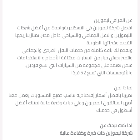
عن العراقي ليموزين
افضل شركة ليموزين في الاسكندريةواحدة من أفضل شركات
الليموزين والنقل الجماعي والسياحي داخل مصر، تمتاز بتاريخها
القديم وخبراتها الطويلة.
وتقدم لك باقة كاملة من خدمات النقل الفردي والجماعي
ونتميز بجيش جرار من السيارات مختلفة الأحجام والاستخدامات
فنحن نعتمد على مجموعة من السيارات التي تسع فردين،
والأتومبيسات التي تسع 52 فردًا
لماذا نحن
تميزنا بافضل أسعار إقتصادية تناسب جميع المستويات يعمل معنا
أمهر السائقون المدربون وعلي دراية وخبرة عالية نمتلك أفضل
أسطول في خدمتك
اذا كنت تبحث عن
شركة ليموزين ذات خبرة وكفاءة عالية