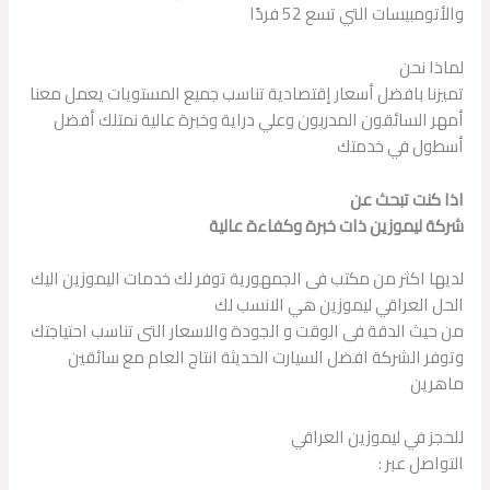
والأتومبيسات التي تسع 52 فردًا
لماذا نحن
تميزنا بافضل أسعار إقتصادية تناسب جميع المستويات يعمل معنا
أمهر السائقون المدربون وعلي دراية وخبرة عالية نمتلك أفضل
أسطول في خدمتك
اذا كنت تبحث عن
شركة ليموزين ذات خبرة وكفاءة عالية
لديها اكثر من مكتب فى الجمهورية توفر لك خدمات اليموزين اليك
الحل العراقي ليموزين هي الانسب لك
من حيث الدقة فى الوقت و الجودة والاسعار التى تناسب احتياجتك
وتوفر الشركة افضل السيارت الحديثة انتاج العام مع سائقين
ماهرين
للحجز في ليموزين العراقي
التواصل عبر :