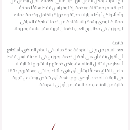
برج العرب، يمكن القول بأنها خيار مثالي للعملاء الذين يبحثون عن
تجربة سفر مستقلة وفخمة. إذ توفر ليس فقط سائقًا محترفًا
وآمنًا، ولكن أيضًا سيارات حديثة ومجهزة بالكامل وخدمة عملاء
ممتازة. نوصي بشدة بالاستفادة من خدمات شركة العراقي
لليموزين في مطار برج العرب لضمان تجربة سفر سلسة ومريحة.
خاتمة
بعد السفر من وإلى الغردقة عدة مرات في العام الماضي، أستطيع
أن أقول بثقة أن هي أفضل خدمة ليموزين في المدينة. ليس فقط
أسعارهم لا تقبل المنافسة، ولكن خدمتهم لا تشوبها شائبة. لا
داعي للقلق مطلقًا بشأن أي شيء أثناء رحلاتي، وسائقيهم دائمًا
في الوقت المحدد. أوصي بهم بشدة لأي شخص يبحث عن تجربة
خالية من المتاعب عند السفر من أو إلى الغردقة.