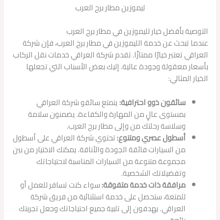
ليموزين مطار برج العرب
التوصية بأفضل خيار لليموزين في مطار برج العرب
عندما تبحث عن خدمة الليموزين في مطار برج العرب، فإن شركة
العراقي تعتبر خيارًا ممتازًا. تقدم شركة العراقي خدمات نقل الركاب
بأسعار معقولة وجودة عالية. إليك بعض الأسباب التي تجعلها
الخيار المثالي:
سائقون ذوو احترافية:
يتمتع سائقو شركة العراقي
بمستوى عالٍ من المهارة والكفاءة. يضمنون سلامة
وسلاسة رحلتك من وإلى مطار برج العرب.
أسطول عصري ومتنوع:
تحتوي شركة العراقي على أسطول
من السيارات فائقة الجودة والأناقة. يمكنك الاختيار من بين
مجموعة متنوعة من السيارات المناسبة لاحتياجاتك
وتفضيلاتك الشخصية.
مرافقة ذات خدمة متفوقة:
سواء كنت تسافر للعمل أو
للمتعة، ستحصل على خدمة استثنائية من فريق شركة
العراقي. يهدفون إلى تلبية جميع احتياجاتك وجعل تجربتك