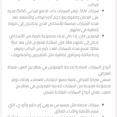
للركاب.
سيارات SUV: توفر السيارات ذات الدفع الرباعي (SUV) قدرة
على التحمل والقوة مع حجم أكبر للركاب والأمتعة. تعد
هذه السيارات مناسبة للأشخاص الذين يحتاجون إلى مرونة
إضافية في نقلهم.
ليموزين فان: إذا كان لديك مجموعة كبيرة من الأشخاص
تحتاج إلى نقلهم معًا، فإن استئجار ليموزين فان يعد خيارًا
مثاليًا. تتسع هذه السيارات لعدد كبير من الركاب وتوفر
راحة فائقة ومرافق إضافية مثل التلفزيون والمشروبات.
أنواع السيارات المتاحة لخدمة الليموزين في مطار برج العرب شركة
العراقي
تسعى شركة العراقي لتلبية جميع احتياجات العملاء، ولذلك توفر
مجموعة متنوعة من السيارات لخدمة الليموزين في مطار برج
العرب. بعض أنواع السيارات المتاحة تشمل:
سيارات فخمة مثل مرسيدس بنز وبي إم دبليو وأودي، التي
تتميز بالأناقة والأداء الفائق.