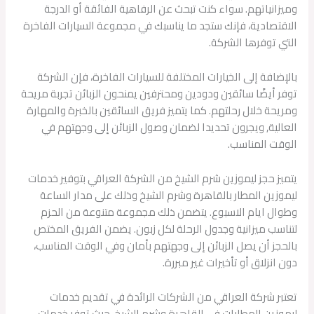
وميزانياتهم. سواء كنت تبحث عن الرفاهية الفائقة أو الدرجة
الاقتصادية، فإنك ستجد ما يناسبك في مجموعة السيارات الفاخرة
التي توفرها الشركة.
بالإضافة إلى الخيارات المختلفة للسيارات الفاخرة، فإن الشركة
توفر أيضًا سائقين ودودين ومحترفين يمنحون الزبائن تجربة مريحة
ومريحة خلال رحلتهم. كما يتميز فريق السائقين بالخبرة والمهارة
العالية, ويجرون تحديدا لضمان وصول الزبائن إلى وجهتهم في
الوقت المناسب.
يتميز حجز ليموزين شرم الشيخ من الشركة العراقي بتوفير خدمات
ليموزين المطار بالقاهرة وشرم الشيخ وذلك على مدار الساعة
وطوال ايام الاسبوع. يتضمن ذلك مجموعة متنوعة من الحزم
لتناسب ميزانية وجدول الرحلة لكل زبون. يضمن الفريق المختص
بالحجز أن يصل الزبائن إلى وجهتهم بأمان وفي الوقت المناسب،
دون انزلاق أو تأخيرات غير مبررة.
تعتبر شركة العراقي من الشركات الرائدة في تقديم خدمات
ليموزين المطارات في القاهرة وشرم الشيخ، حيث توفر خدمات