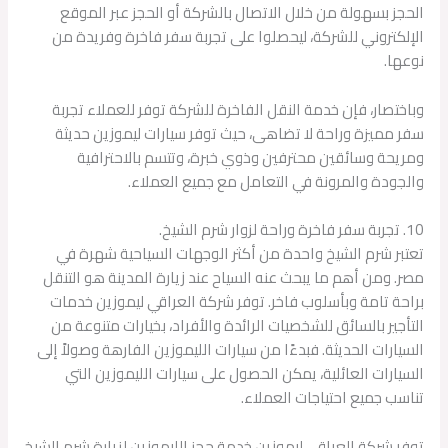
الحجز بسهولة من خلال الاتصال بالشركة أو الحجز عبر الموقع
الإلكتروني للشركة، ليحصلوا على تجربة سفر فاخرة وفريدة من
نوعها.
وباختصار، فإن خدمة النقل الفاخرة للشركة توفر للعملاء تجربة
سفر مميزة وراحة لا تضاهى، حيث توفر سيارات ليموزين حديثة
ومريحة وسائقين محترفين وذوي خبرة، وتتسم بالاحترافية
والجودة والمرونة في التعامل مع جميع العملاء.
10. تجربة سفر فاخرة وراحة لزوار شرم الشيخ.
تعتبر شرم الشيخ واحدة من أكثر الوجهات السياحية شهرة في
مصر. ومن أهم ما يبحث عنه السياح عند زيارة المدينة هو التنقل
براحة تامة وبأسلوب فاخر. توفر شركة العراقي ليموزين خدمات
التأجير بالسائق للشخصيات الرائدة والأفراد، بخيارات متنوعة من
السيارات الحديثة. فبدءًا من سيارات الليموزين الفارهة وصولاً إلى
السيارات العائلية، يمكن الحصول على سيارات الليموزين التي
تناسب جميع احتياجات العملاء.
توفر شركة العراقي ليموزين خدمة حجز الليموزين لزيارة شرم الشيخ