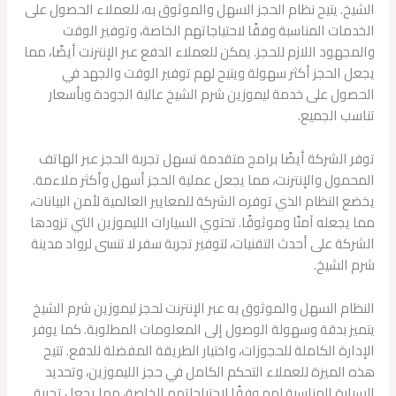
الشيخ. يتيح نظام الحجز السهل والموثوق به، للعملاء الحصول على
الخدمات المناسبة وفقًا لاحتياجاتهم الخاصة، وتوفير الوقت
والمجهود اللازم للحجز. يمكن للعملاء الدفع عبر الإنترنت أيضًا، مما
يجعل الحجز أكثر سهولة ويتيح لهم توفير الوقت والجهد في
الحصول على خدمة ليموزين شرم الشيخ عالية الجودة وبأسعار
تناسب الجميع.
توفر الشركة أيضًا برامج متقدمة تسهل تجربة الحجز عبر الهاتف
المحمول والإنترنت، مما يجعل عملية الحجز أسهل وأكثر ملاءمة.
يخضع النظام الذي توفره الشركة للمعايير العالمية لأمن البيانات،
مما يجعله آمنًا وموثوقًا. تحتوي السيارات الليموزين التي تزودها
الشركة على أحدث التقنيات، لتوفير تجربة سفر لا تنسى لرواد مدينة
شرم الشيخ.
النظام السهل والموثوق به عبر الإنترنت لحجز ليموزين شرم الشيخ
يتميز بدقة وسهولة الوصول إلى المعلومات المطلوبة. كما يوفر
الإدارة الكاملة للحجوزات، واختيار الطريقة المفضلة للدفع. تتيح
هذه الميزة للعملاء التحكم الكامل في حجز الليموزين، وتحديد
السيارة المناسبة لهم وفقًا لاحتياجاتهم الخاصة، مما يجعل تجربة