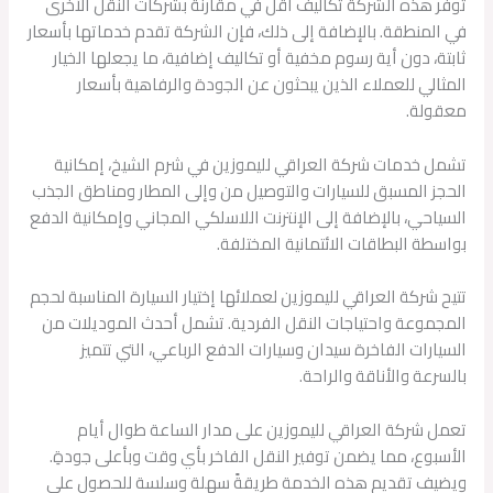
توفر هذه الشركة تكاليف أقل في مقارنة بشركات النقل الأخرى
في المنطقة. بالإضافة إلى ذلك، فإن الشركة تقدم خدماتها بأسعار
ثابتة، دون أية رسوم مخفية أو تكاليف إضافية، ما يجعلها الخيار
المثالي للعملاء الذين يبحثون عن الجودة والرفاهية بأسعار
معقولة.
تشمل خدمات شركة العراقي لليموزين في شرم الشيخ، إمكانية
الحجز المسبق للسيارات والتوصيل من وإلى المطار ومناطق الجذب
السياحي، بالإضافة إلى الإنترنت اللاسلكي المجاني وإمكانية الدفع
بواسطة البطاقات الائتمانية المختلفة.
تتيح شركة العراقي لليموزين لعملائها إختيار السيارة المناسبة لحجم
المجموعة واحتياجات النقل الفردية. تشمل أحدث الموديلات من
السيارات الفاخرة سيدان وسيارات الدفع الرباعي، التي تتميز
بالسرعة والأناقة والراحة.
تعمل شركة العراقي لليموزين على مدار الساعة طوال أيام
الأسبوع، مما يضمن توفير النقل الفاخر بأي وقت وبأعلى جودةِ.
ويضيف تقديم هذه الخدمة طريقةً سهلة وسلسة للحصول على