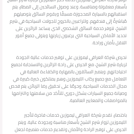
بأسعار معقولة ومنافسة. وعند وصول السائحين إلى المطار، يتم
استقبالهم بالسيارة المحجوزة مسبقًا ويقوم السائق بتوصيلهم
مُباشرةً إلى فندقهم. وللراغبين بالخروج للجولات السياحية في شرم
الشيخ، تتوفر خدمة السائق الشخصي الذي يساعد الزائرين على
تحديد الأماكن السياحية التي يرغبون زيارتها ويتولى جميع أمور
التنقل بأمان وراحة.
تحرص شركة العراقي ليموزين على توفير خدمات عالية الجودة
لزيارة شرم الشيخ، مع الحرص على راحة الزائرين والاستجابة لجميع
احتياجاتهم. ويتميز السائقون بالمهارة والكفاءة العالية في
التعامل مع جميع ركاب الليموزين وهم يمتلكون خبرة كبيرة في
مجال الخدمات السياحية. وحرصًا على تحقيق رضا الزبائن، يتم فحص
وصيانة جميع السيارات بشكل دوري للتأكد من سلامتها والتزامها
بالمواصفات والمعايير العالمية.
باختصار، تقدم شركة العراقي ليموزين خدمات فاخرة لتأجير
الليموزين لزوار شرم الشيخ بأسعار مناسبة وبجودة عالية. ويتم
الحرص على توفير الراحة والأمان وتقديم خدمات متميزة لجعل