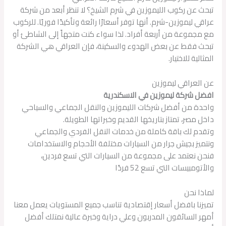
تبحث عن ركوب الليموزين في شرم الشيخ؟ لا تنظر أبعد من شركة
عراقي ليموزين-شرم. أنها توفر أسعارًا رائعة وتأكيدًا فوريًا. للركوب
مع مجموعة من أربعة أفراد. لذا سواء كنت متجهاً إلى الشاطئ أو
تبحث فقط عن بعض الهدوء والسكينة، فإن العراقي هي الشركة
المثالية للاختيار.
عن العراقي ليموزين
افضل شركة ليموزين في الاسكندرية
واحدة من أفضل شركات الليموزين والنقل الجماعي والسياحي
داخل مصر، تمتاز بتاريخها القديم وخبراتها الطويلة.
وتقدم لك باقة كاملة من خدمات النقل الفردي والجماعي
ونتميز بجيش جرار من السيارات مختلفة الأحجام والاستخدامات
فنحن نعتمد على مجموعة من السيارات التي تسع فردين،
والأتومبيسات التي تسع 52 فردًا
لماذا نحن
تميزنا بافضل أسعار إقتصادية تناسب جميع المستويات يعمل معنا
أمهر السائقون المدربون وعلي دراية وخبرة عالية نمتلك أفضل