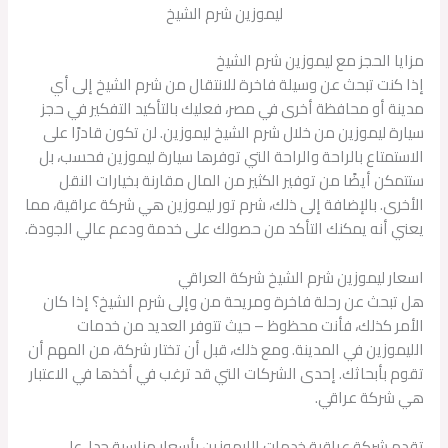
ليموزين شرم الشيخ
مزايا الحجز مع ليموزين شرم الشيخ
إذا كنت تبحث عن وسيلة فاخرة للانتقال من شرم الشيخ إلى أي
مدينة أو محافظة أخرى في مصر، فعليك بالتأكيد التفكير في حجز
سيارة ليموزين من خلال شرم الشيخ ليموزين. لن تكون قادرًا على
الاستمتاع بالراحة والراحة التي توفرها سيارة ليموزين فحسب، بل
ستتمكن أيضًا من توفير الكثير من المال مقارنة بخيارات النقل
الأخرى. بالإضافة إلى ذلك، شرم تور ليموزين هي شركة عراقية، مما
يعني أنه يمكنك التأكد من حصولك على خدمة ودعم عالي الجودة.
اسعار ليموزين شرم الشيخ شركة العراقي
هل تبحث عن رحلة فاخرة ومريحة من وإلى شرم الشيخ؟ إذا كان
الأمر كذلك، فأنت محظوظ – حيث تتوفر العديد من خدمات
الليموزين في المدينة. ومع ذلك، قبل أن تختار شركة، من المهم أن
تقوم بأبحاثك. إحدى الشركات التي قد ترغب في أخذها في الاعتبار
هي شركة عراقي.
تقدم شركة عراقية خدمات الليموزين بأسعار مناسبة جدا. على