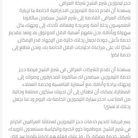
حجز ليموزين شرم الشيخ شركة العراقي
يسعدنا أن نقدم خدمة الليموزين الاحترافية الخاصة بنا لزيارة
شركتك العراقي القادمة إلى شرم الشيخ. سيضمن سائقونا
المتمرسون رحلة آمنة ومريحة وفعالة، تأخذك إلى وجهتك بكل
سهولة وبأناقة. نحن نتفهم أهمية النقل الموثوق به، ونعد بتقديم
خدمة بأعلى جودة لجعل رحلتك خالية من الإجهاد قدر الإمكان.
شكرًا لك على مراعاة احتياجات النقل الخاصة بك. ونحن نتطلع إلى
خدمة لكم!
يسعدنا أن نقدم للشركات العراقي في شرم الشيخ فرصة حجز
خدمة الليموزين. سيضمن لك سائقونا المحترفون وصولك إلى
وجهتك براحة وأناقة. مع أسعارنا التنافسية وخدمة العملاء
الممتازة، يمكنك أن تطمئن إلى أن تجربتك ستكون ممتعة وخالية
من المتاعب. احجز سيارة الليموزين الخاصة بك اليوم ودعنا نجعل
رحلتك لا تنسى!
يسر فريقنا تقديم خدمات حجز الليموزين لعملائنا العراقيين الكرام
في شرم الشيخ. موظفونا ذوو الخبرة والكياسة مستعدون لتزويدك
بأفضل خدمة ممكنة. كل ما عليك فعله هو إخبارنا بالمواعيد التي