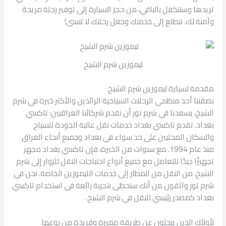
تريدها وسنتكفل بالباقي، من حجز السيارة إلى توفير رحلة مريحة
وآمنة لك. نتطلع إلى خدمتك وجعل رحلتك لا تنسى!
ليموزين شرم الشيخ
مقدمة لسيارة ليموزين شرم الشيخ
بصفتنا أحد منظمي الرحلات السياحية الرائدين والأكثر خبرة في شرم
الشيخ، يسعدنا في شرم تور أن نقدم شركائنا العراقيين: تاكسي
بغداد. تقدم تاكسي بغداد خدمات نقل عالية الجودة للسياح
والسكان المحليين على حد سواء في بغداد وجميع أنحاء العراق
منذ عام 1994. مع سنوات من الخبرة، فإن تاكسي بغداد مجهز
تجهيزًا جيدًا للتعامل مع جميع أنواع احتياجات النقل للزوار إلى شرم
الشيخ، من النقل من المطار إلى خدمات الليموزين الخاصة. نحن في
شرم تور واثقون من أنك ستحظى بتجربة رائعة في استخدام تاكسي
بغداد كمصدر رئيسي للنقل في شرم الشيخ.
لأولئك الذين يبحثون عن طريقة مميزة وفريدة من نوعها