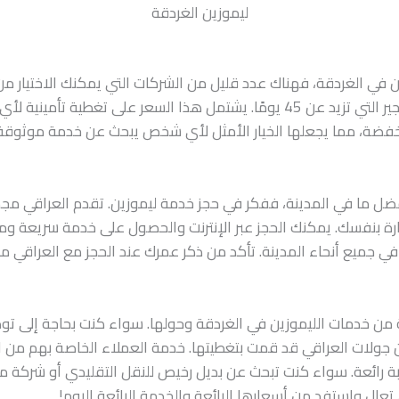
ليموزين الغردقة
ين في الغردقة، فهناك عدد قليل من الشركات التي يمكنك الاختيار 
العراقي، وتبلغ أسعار خدماتها لفترة التأجير التي تزيد عن 45 يومًا. يشتمل هذا السعر
منخفضة، مما يجعلها الخيار الأمثل لأي شخص يبحث عن خدمة موثوقة
أفضل ما في المدينة، ففكر في حجز خدمة ليموزين. تقدم العراقي م
ارة بنفسك. يمكنك الحجز عبر الإنترنت والحصول على خدمة سريعة و
ي جميع أنحاء المدينة. تأكد من ذكر عمرك عند الحجز مع العراقي م
 خدمات الليموزين في الغردقة وحولها. سواء كنت بحاجة إلى توصيلة
ن جولات العراقي قد قمت بتغطيتها. خدمة العملاء الخاصة بهم من الد
ربة رائعة. سواء كنت تبحث عن بديل رخيص للنقل التقليدي أو شركة م
 تعال واستفد من أسعارها الرائعة والخدمة الرائعة اليوم!