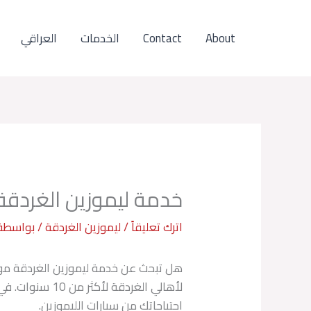
خطي
لى
About
Contact
الخدمات
العراقي
لمحتوى
خدمة ليموزين الغردقة
اترك تعليقاً
/
ليموزين الغردقة
/ بواسطة
هل تبحث عن خدمة ليموزين الغردقة موثو
لأهالي الغردق
احتياجاتك من سيارات الليموزين.