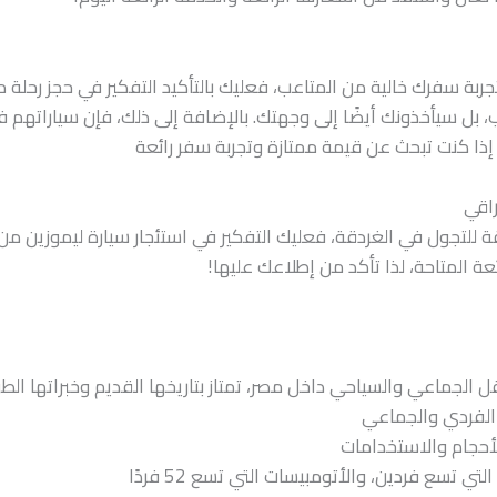
بة سفرك خالية من المتاعب، فعليك بالتأكيد التفكير في حجز رحلة مع
 بل سيأخذونك أيضًا إلى وجهتك. بالإضافة إلى ذلك، فإن سياراتهم
 إذا كنت تبحث عن قيمة ممتازة وتجربة سفر رائعة
راقي
للتجول في الغردقة، فعليك التفكير في استئجار سيارة ليموزين م
ة المتاحة، لذا تأكد من إطلاعك عليها!
الجماعي والسياحي داخل مصر، تمتاز بتاريخها القديم وخبراتها الطو
الفردي والجماعي
لأحجام والاستخدامات
تسع فردين، والأتومبيسات التي تسع 52 فردًا