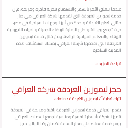
العراقي
عندما يتعلق الأمر بالسفر والاستمتاع بتجربة فاخرة ومريحة، فإن
خدمة ليموزين الغردقة التي تقدمها شركة العراقي هي خيار
مثالي. تعتبر الغردقة واحدة من أبرز الوجهات السياحية في مصر،
حيث تجمع بين الشواطئ الرملية البيضاء الجميلة والمياه الفيروزية
الزرقاء والمعالم السياحية الرائعة. ومن خلال خدمة ليموزين
الغردقة التي تقدمها شركة العراقي، يمكنك استكشاف هذه
المدينة الساحرة
قراءة المزيد »
حجز ليموزين الغردقة شركة العراقي
حجز
ليموزين
اترك تعليقاً
/
ليموزين الغردقة
/
admln
الغردقة
شركة
يقدم العراقي خدمة ليموزين الغردقة راقية ومريحة في الغردقة.
العراقي
تتميز الشركة بأسعار تنافسية ومناسبة لجميع العملاء. العراقي
يوفر خدمة عملاء على مدار الساعة لضمان رضا الزبائن. حجز