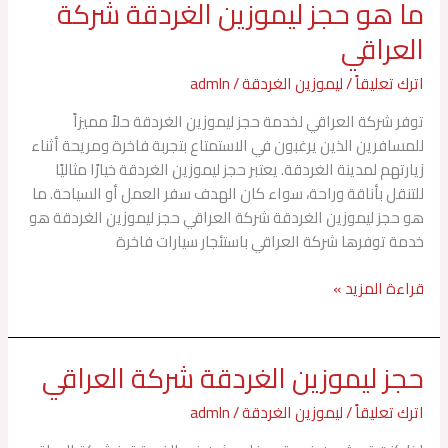
ما هو حجز ليموزين الغردقة شركة
ما
هو
العراقي
حجز
ليموزين
اترك تعليقاً
/
ليموزين الغردقة
/
admln
الغردقة
توفر شركة العراقي لخدمة حجز ليموزين الغردقة حلاً مميزاً
شركة
للمسافرين الذين يرغبون في الاستمتاع بتجربة فاخرة ومريحة أثناء
العراقي
زيارتهم لمدينة الغردقة. يعتبر حجز ليموزين الغردقة خيارًا مثاليًا
للتنقل بأناقة وراحة، سواء كان الهدف سفر العمل أو السياحة. ما
هو حجز ليموزين الغردقة شركة العراقي حجز ليموزين الغردقة هو
خدمة توفرها شركة العراقي باستئجار سيارات فاخرة
قراءة المزيد »
حجز ليموزين الغردقة شركة العراقي
حجز
ليموزين
اترك تعليقاً
/
ليموزين الغردقة
/
admln
الغردقة
شركة