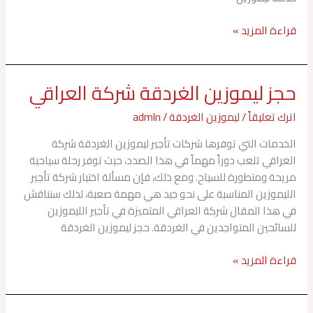
قراءة المزيد »
حجز ليموزين الغردقة شركة العراقي
حجز
ليموزين
اترك تعليقاً
/
ليموزين الغردقة
/
admln
الغردقة
شركة
الخدمات التي توفرها شركات تأجير ليموزين الغردقة شركة
العراقي
العراقي تلعب دوراً مهماً في هذا الصدد، حيث توفر رحلة سياحية
مريحة ومتطورة للسياح. ومع ذلك، فإن مسألة اختيار شركة تأجير
الليموزين المناسبة على نحو جيد هي مهمة صعبة، لذلك سنناقش
في هذا المقال شركة العراقي المتميزة في تأجير الليموزين
للسائحين المتواجدين في الغردقة. حجز ليموزين الغردقة
قراءة المزيد »