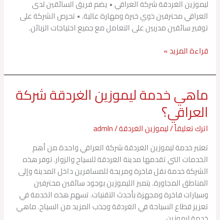
ليموزين الغردقة شركة العراقي • يضم فريق السائقين لدى
العراقي محترفين ذوي خبرة ومهارة عالية. • تحرص الشركة على
توفير سائقين مدربين على التعامل مع جميع احتياجات الزبائن.
قراءة المزيد »
ماهي خدمة ليموزين الغردقة شركة
ماهي
خدمة
العراقي؟
ليموزين
الغردقة
اترك تعليقاً
/
ليموزين الغردقة
/
admln
شركة
تعتبر خدمة ليموزين الغردقة شركة العراقي واحدة من أهم
العراقي؟
الخدمات التي تقدمها مدينة الغردقة للسياح والزوار. توفر هذه
الشركة خدمة نقل فاخرة ومريحة للمسافرين داخل المدينة وإلى
المناطق المجاورة. يتميز الليموزين بوجود سائقين محترفين
وسيارات فاخرة ومجهزة بأحدث التقنيات. تسهم هذه الخدمة في
تعزيز قطاع السياحة في الغردقة وجذب المزيد من السياح. ماهي
خدمة ليموزين