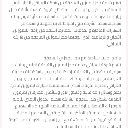
تعتبر خدمة حجز ليموزين الغردقة من شركة العراقي الخيار الأمثل
للمسافرين الذين يرغبون في الاستمتاع بتجربة رفاهية وأناقة خلال
زيارتهم للغردقة. سواء كنت تحتفل بمناسبة خاصة أو تقوم برحلة
سياحية، ستجد الشركة تلبي احتياجاتك بمجموعة واسعة من
السيارات الفاخرة والخدمات المميزة. استفد من راحة الليموزين،
الأمان والرفاهية الذي يوفرها حجز ليموزين الغردقة من شركة
العراقي.
برامج رحلات سياحية مع حجز ليموزين الغردقة
تقدم شركة العراقي خدمة حجز ليموزين الغردقة لبرامج رحلات
سياحية ممتعة في الغردقة. إذا كنت ترغب في استكشاف مدينة
الغردقة في يوم واحد، يمكنك الاعتماد على خدمة حجز ليموزين
العراقي لتقديم تجربة لا تُنسى. ستستقبلكم سيارات ليموزين فاخرة
تضم وسائل راحة عالية وديكور أنيق وسائقين محترفين يعرفون
المدينة بشكل جيد. ستقوم الشركة بتنظيم الجدول الزمني للرحلة
وتوفر لك الفرصة لزيارة المعالم السياحية الشهيرة والاستمتاع
بالشواطئ الجميلة والمأكولات الشهية في المطاعم المحلية.
استمتع بتجربة مريحة وممتعة مع حجز ليموزين الغردقة من شركة
العراقي خلال برنامج رحلة اليوم الواحد.