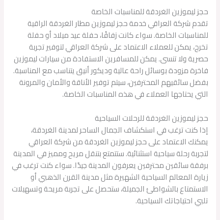
حجز ليموزين الغردقة للمناسبات الخاصة
تقدم شركة العراقي خدمة حجز ليموزين مطار الغردقة الراقية
للمناسبات الخاصة. سواء كانت زفافًا، حفلة عيد ميلاد أو حفلة
تخرج، يمكن للعملاء الاعتماد على شركة العراقي لتوفير تجربة
حصرية ولا تنسى. يمكن للمسافرين الاستفادة من سيارات ليموزين
فاخرة مزودة بوسائل راحة عالية وديكور أنيق يتناسب مع المناسبة.
بفضل سائقيهم المحترفين، سيتم توفير الأناقة والأمان والمرونة
التي يحتاجها العملاء في هذه المناسبات الخاصة.
حجز ليموزين الغردقة للرحلات السياحية
إذا كنت ترغب في استكشاف الجمال الساحر لمدينة الغردقة،
يمكنك الاعتماد على حجز ليموزين الغردقة من شركة العراقي
لتجربة رحلة سياحية استثنائية. ستتمتع بتنقل مريح ومميز في المدينة
برفقة سائقين محترفين يعرفون المدينة جيدًا. سواء كنت ترغب في
زيارة المعالم السياحية الشهيرة مثل مدينة القرن الذهبي أو
الاستمتاع بالشواطئ الجميلة، ستحصل على تجربة مريحة وتسهيلات
تلبي احتياجاتك السياحية.