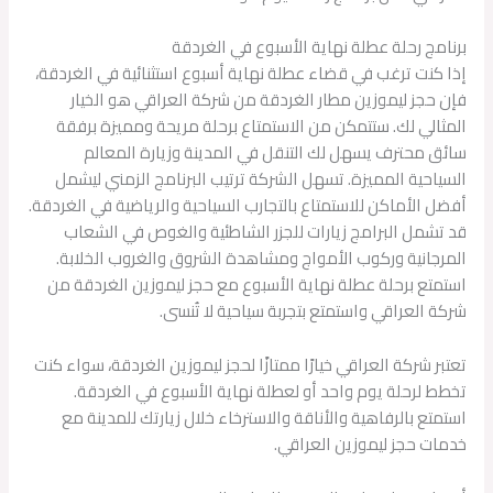
برنامج رحلة عطلة نهاية الأسبوع في الغردقة
إذا كنت ترغب في قضاء عطلة نهاية أسبوع استثنائية في الغردقة،
فإن حجز ليموزين مطار الغردقة من شركة العراقي هو الخيار
المثالي لك. ستتمكن من الاستمتاع برحلة مريحة ومميزة برفقة
سائق محترف يسهل لك التنقل في المدينة وزيارة المعالم
السياحية المميزة. تسهل الشركة ترتيب البرنامج الزمني ليشمل
أفضل الأماكن للاستمتاع بالتجارب السياحية والرياضية في الغردقة.
قد تشمل البرامج زيارات للجزر الشاطئية والغوص في الشعاب
المرجانية وركوب الأمواج ومشاهدة الشروق والغروب الخلابة.
استمتع برحلة عطلة نهاية الأسبوع مع حجز ليموزين الغردقة من
شركة العراقي واستمتع بتجربة سياحية لا تُنسى.
تعتبر شركة العراقي خيارًا ممتازًا لحجز ليموزين الغردقة، سواء كنت
تخطط لرحلة يوم واحد أو لعطلة نهاية الأسبوع في الغردقة.
استمتع بالرفاهية والأناقة والاسترخاء خلال زيارتك للمدينة مع
خدمات حجز ليموزين العراقي.