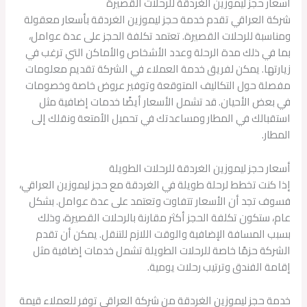
أسعار حجز ليموزين الغردقة للرحلات القصيرة
شركة العراقي تقدم خدمة حجز ليموزين الغردقة بأسعار معقولة
ومناسبة للرحلات القصيرة. تعتمد تكلفة الحجز على عدة عوامل،
بما في ذلك مدة الرحلة وعدد الأشخاص والأماكن التي ترغب في
زيارتها. يمكن لفريق خدمة العملاء في الشركة تقديم معلومات
مفصلة حول التكاليف المتوقعة وتوفير عروض خاصة وخصومات
في بعض الأحيان. قد تشمل الأسعار أيضًا خدمات إضافية مثل
استقبالك في المطار ومساعدتك في تحميل الأمتعة ونقلك إلى
المطار.
أسعار حجز ليموزين الغردقة للرحلات الطويلة
إذا كنت تخطط لرحلة طويلة في الغردقة مع حجز ليموزين العراقي،
فسوف تجد أن الأسعار تتفاوت وتعتمد على عدة عوامل. بشكل
عام، ستكون تكلفة الحجز أكثر مقارنة بالرحلات القصيرة، وذلك
بسبب المسافة الإضافية والوقت اللازم للتنقل. يمكن أن تقدم
الشركة حزمًا خاصة للرحلات الطويلة تشمل خدمات إضافية مثل
إقامة الفندق وترتيب رحلات يومية.
خدمة حجز ليموزين الغردقة من شركة العراقي توفر للعملاء قيمة