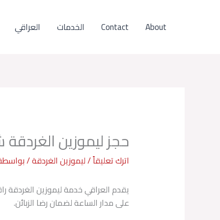
خطي
لى
About
Contact
الخدمات
العراقي
لمحتوى
حجز ليموزين الغردقة ش
اترك تعليقاً
/
ليموزين الغردقة
/ بواسطة
يقدم العراقي خدمة ليموزين الغردقة راق
على مدار الساعة لضمان رضا الزبائن.