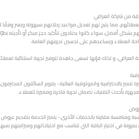
دقة من شركة العراقي
عملائهم، مما يتيح لهم تعديل مواعيد رحلاتهم بسهولة ويسر وفقًا 
هم بشكل أفضل، سواء كانوا يحتاجون لتأكيد حجز مبكر أو تأجيله نظرً
حة العملاء ويساعدهم على تحسين تجربتهم العامة.
العراقي، و لذلك فإنها تسعى جاهدة لتوفير تجربة استثنائية لعملائه
وقية
ة تتميز بالاحترافية والموثوقية العالية.- يقوم السائقون المحترفون
مجهزة بأحدث التقنيات لضمان تجربة فاخرة ومميزة للعملاء.
عروض
اسبة ومنافسة مقارنة بالخدمات الأخرى.- يتميز الخدمة بتقديم عرو
مرونة في اختيار الباقة التي تتناسب مع احتياجاتهم وميزانيتهم بسهو