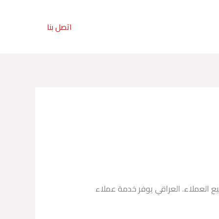
تواصل معنا :
اتصل بنا
201211113080+
ع العملاء. العراقي يوفر خدمة عملاء