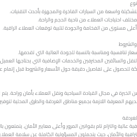
نوع
تشكيلة واسعة من السيارات الفاخرة والمجهزة بأحدث التقنيات.
مختلف احتياجات العملاء من ناحية الحجم والراحة.
لى مستوى من الفخامة والجودة لتلبية توقعات العملاء الراقية.
 والشروط
عار تنافسية ومناسبة بالنسبة للجودة العالية التي تقدمها.
نقل والسائقين المحترفين والخدمات الإضافية التي يحتاجها العميل.
كة للحصول على تفاصيل دقيقة حول الأسعار والشروط قبل إتمام عمل
الخبرة في مجال القيادة السياحية ونقل العملاء بأمان وراحة. يتم ا
ر لديهم المعرفة اللازمة بجميع مناطق الغردقة والطرق المحلية لتوفي
لغردقة
ية عالية والتزام تام بقوانين المرور وأعلى معايير الأمان. يتمتعون ب
حترافية والأمان، حيث يتحملون المسؤولية الكاملة عن سلامة العملاء