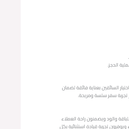
ية الحجز.
ختيار السائقين بعناية فائقة لضمان
ر تجربة سفر سلسة ومريحة.
اللباقة والود ويضمنون راحة العملاء
 ويوفرون تجربة قيادة استثنائية بكل