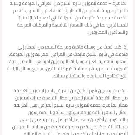
القاهرة – خدمة ليموزين شرم الشيخ من العراقي الغردقة وسيلة
فاخرة ومريحة للسفر من المطار إلى فندقك في الاسلوب. تقدم
الخدمة مجموعة متنوعة من الميزات التي تجعلها خيارًا مثاليًا
للمسافرين، بما في ذلك الأسعار التنافسية والمركبات المريحة
والسائقين المحترفين.
إذا كنت تبحث عن وسيلة فاخرة ومريحة للسفر من المطار إلى
فندقك في شرم الشيخ، فابحث عن العراقي احجز ليموزين الغردقة.
أسعارنا تنافسية للغاية، وسيارات الليموزين لدينا هي الأفضل، حيث
تتميز بمقاعد مريحة، ومساحة كبيرة للساقين، وجميع وسائل الراحة
التي تحتاجها للاسترخاء والاستمتاع برحلتك.
– خدمة ليموزين شرم الشيخ من العراقي احجز ليموزين الغردقة
من مطار الغردقة أسعار ليموزين مطار القاهرة ميزات ليموزين
مطار القاهرة، خدمة ليموزين شرم الشيخ العراقي هي الطريقة
المثلى للسفر بأناقة وراحة. سيكون سائقونا المتمرسون
والمحترفون أكثر من سعداء ليأخذوك إلى وجهتك في إحدى
سياراتنا الفاخرة. نحن نقدم مجموعة كبيرة من سيارات الليموزين
للاختيار من بينها، لذلك تأكد من العثور على السيارة المثالية