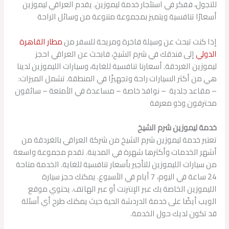
للتجول، ففكر في استئجار خدمة ليموزين. يقدم العراقي ليموزين
أسعارًا تنافسية ويتميز بمجموعة متنوعة من وسائل الراحة
إذا كنت تبحث عن وسيلة فاخرة ومريحة للسفر من
مطار القاهرة
الدولي
إلى فندقك في شرم الشيخ، فابحث عن العراقي احجز
ليموزين الغردقة. أسعارنا تنافسية للغاية، وسيارات الليموزين لدينا
هي من أكثر السيارات راحة وتجهيزًا في المنطقة. تشمل الميزات:
– مقاعد جلدية – نوافذ خاصة – مساعدة في الأمتعة – سائقون
محترفون وذو معرفة
خدمة ليموزين شرم الشيخ
تعتبر خدمة ليموزين شرم الشيخ من شركة العراقي بالغردقة من
أشهر الخدمات وأكثرها شهرة في المدينة. تقدم مجموعة واسعة
من سيارات الليموزين للتأجير بأسعار تنافسية للغاية. الخدمة متاحة
24 ساعة في اليوم، 7 أيام في الأسبوع. يمكنك حجز سيارة
الليموزين الخاصة بك عبر الإنترنت أو عبر الهاتف. يحتوي موقع
الويب أيضًا على خدمة الدردشة الحية حيث يمكنك طرح أي أسئلة
قد تكون لديك حول الخدمة.