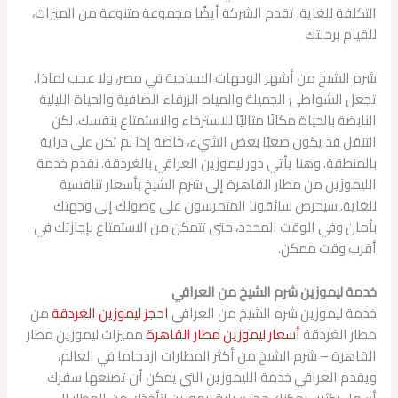
التكلفة للغاية. تقدم الشركة أيضًا مجموعة متنوعة من الميزات،
للقيام برحلتك
شرم الشيخ من أشهر الوجهات السياحية في مصر، ولا عجب لماذا.
تجعل الشواطئ الجميلة والمياه الزرقاء الصافية والحياة الليلية
النابضة بالحياة مكانًا مثاليًا للاسترخاء والاستمتاع بنفسك. لكن
التنقل قد يكون صعبًا بعض الشيء، خاصة إذا لم تكن على دراية
بالمنطقة. وهنا يأتي دور ليموزين العراقي بالغردقة. نقدم خدمة
الليموزين من مطار القاهرة إلى شرم الشيخ بأسعار تنافسية
للغاية. سيحرص سائقونا المتمرسون على وصولك إلى وجهتك
بأمان وفي الوقت المحدد، حتى تتمكن من الاستمتاع بإجازتك في
أقرب وقت ممكن.
خدمة ليموزين شرم الشيخ من العراقي
خدمة ليموزين شرم الشيخ من العراقي
احجز ليموزين الغردقة
من
مطار الغردقة
أسعار ليموزين مطار القاهرة
مميزات ليموزين مطار
القاهرة – شرم الشيخ من أكثر المطارات ازدحاما في العالم،
ويقدم العراقي خدمة الليموزين التي يمكن أن تصنعها سفرك