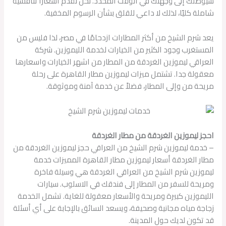
سيوصلك إلى وجهتك في الوقت المحدد. نحن نقدم أسعارًا تنافسية
شاملة كليًا، لذلك لا داعي للقلق بشأن الرسوم المخفية.
يعد شرم الشيخ من أكثر المطارات ازدحامًا في مصر، لذا فليس من
المستغرب وجود الكثير من الخيارات لخدمة الليموزين. شركة
العراقي ليموزين الغردقة من المطار من اشهر الخيارات واسعارها
معقولة جدا. تشتمل ميزات ليموزين مطار القاهرة على رحلة
مريحة من وإلى المطار، فضلاً عن خدمة آمنة وموثوقة.
احجز ليموزين الغردقة من مطار الغردقة
– خدمة ليموزين شرم الشيخ من العراقي حجز ليموزين الغردقة من
مطار الغردقة أسعار ليموزين مطار القاهرة المميزات خدمة
ليموزين شرم الشيخ من العراقي الغردقة هي وسيلة فاخرة
ومريحة للسفر من المطار إلى فندقك في الاسلوب. سيارات
الليموزين كبيرة ومريحة والأسعار معقولة للغاية. تشمل الخدمة
زجاجة مياه مجانية وصحيفة، ويسعد السائق بالإجابة على أي أسئلة
قد تكون لديك حول المدينة.