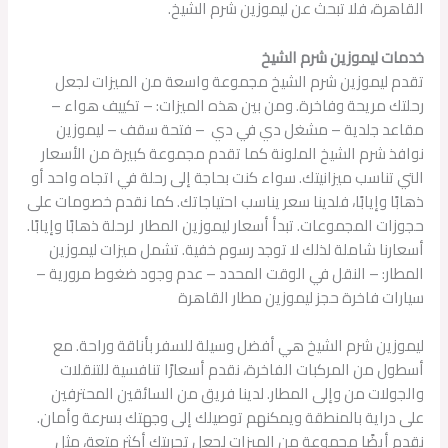
القاهرة، فلا تبحث عن ليموزين شرم الشيخ.
خدمات ليموزين شرم الشيخ
تقدم ليموزين شرم الشيخ مجموعة واسعة من الميزات لجعل
رحلتك مريحة وفاخرة. ومن بين هذه الميزات: – تكييف هواء –
مقاعد جلدية – مشغل دي في دي – فتحة سقف – ليموزين
نوافذ شرم الشيخ الملونة كما تقدم مجموعة كبيرة من الأسعار
التي تناسب ميزانيتك. سواء كنت بحاجة إلى رحلة في اتجاه واحد أو
ذهابًا وإيابًا، فلدينا سعر يناسب احتياجاتك. كما نقدم خصومات على
حجوزات المجموعات. تبدأ أسعار ليموزين المطار لرحلة ذهابًا وإيابًا.
أسعارنا شاملة لذلك لا توجد رسوم خفية. تشمل ميزات ليموزين
المطار: – النقل في الوقت المحدد – عدم وجود ضغوط مرورية –
سيارات فاخرة حجز ليموزين مطار القاهرة
ليموزين شرم الشيخ هي أفضل وسيلة للسفر بأناقة وراحة. مع
أسطول من المركبات الفاخرة، نقدم أسعارًا تنافسية للتنقلات
والجولات من وإلى المطار. لدينا فريق من السائقين المحترفين
على دراية بالمنطقة ويمكنهم توصيلك إلى وجهتك بسرعة وأمان.
نقدم أيضًا مجموعة من الميزات لجعل تجربتك أكثر متعة، مثل