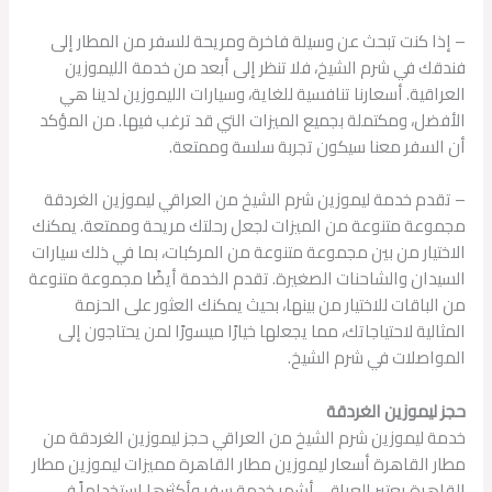
– إذا كنت تبحث عن وسيلة فاخرة ومريحة للسفر من المطار إلى
فندقك في شرم الشيخ، فلا تنظر إلى أبعد من خدمة الليموزين
العراقية. أسعارنا تنافسية للغاية، وسيارات الليموزين لدينا هي
الأفضل، ومكتملة بجميع الميزات التي قد ترغب فيها. من المؤكد
أن السفر معنا سيكون تجربة سلسة وممتعة.
– تقدم خدمة ليموزين شرم الشيخ من العراقي ليموزين الغردقة
مجموعة متنوعة من الميزات لجعل رحلتك مريحة وممتعة. يمكنك
الاختيار من بين مجموعة متنوعة من المركبات، بما في ذلك سيارات
السيدان والشاحنات الصغيرة. تقدم الخدمة أيضًا مجموعة متنوعة
من الباقات للاختيار من بينها، بحيث يمكنك العثور على الحزمة
المثالية لاحتياجاتك، مما يجعلها خيارًا ميسورًا لمن يحتاجون إلى
المواصلات في شرم الشيخ.
حجز ليموزين الغردقة
خدمة ليموزين شرم الشيخ من العراقي حجز ليموزين الغردقة من
مطار القاهرة أسعار ليموزين مطار القاهرة مميزات ليموزين مطار
القاهرة يعتبر العراقي أشهر خدمة سفر وأكثرها استخداماً في