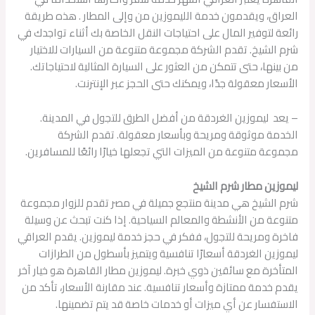
العراق، ويقدمون خدمة الليموزين من وإلى المطار . هذه طريقة
رائعة لتوفير المال على احتياجات النقل الخاصة بك أثناء تواجدك في
شرم الشيخ. تقدم الشركة مجموعة متنوعة من السيارات للاختيار
من بينها، حتى تتمكن من العثور على السيارة المثالية لاحتياجاتك.
الأسعار معقولة جدًا، ويمكنك حتى الحجز عبر الإنترنت.
– يعد ليموزين الغردقة من أفضل الطرق للتجول في المدينة.
الخدمة موثوقة ومريحة وبأسعار معقولة. تقدم الشركة
مجموعة متنوعة من الميزات التي تجعلها خيارًا رائعًا للمسافرين.
ليموزين مطار شرم الشيخ
شرم الشيخ هي مدينة منتجع جميلة في مصر تقدم للزوار مجموعة
متنوعة من الأنشطة والمعالم السياحية. إذا كنت تبحث عن وسيلة
فاخرة ومريحة للتجول، ففكر في حجز خدمة ليموزين. يقدم العراقي
ليموزين الغردقة أسعارًا تنافسية ويتميز بأسطول من الطرازات
المتأخرة مع سائقين ذوي خبرة. ليموزين مطار القاهرة هو خيار آخر
يقدم خدمة ممتازة وأسعار تنافسية. عند مقارنة الأسعار، تأكد من
الاستفسار عن أي ميزات أو خدمات خاصة قد يتم تضمينها.