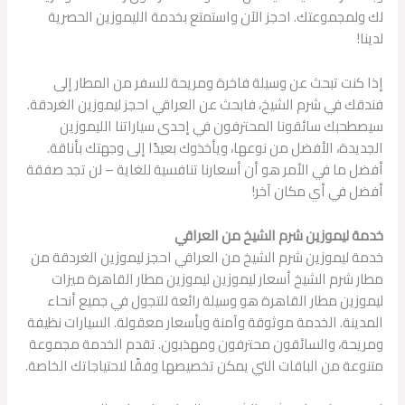
لك ولمجموعتك. احجز الآن واستمتع بخدمة الليموزين الحصرية
لدينا!
إذا كنت تبحث عن وسيلة فاخرة ومريحة للسفر من المطار إلى
فندقك في شرم الشيخ، فابحث عن العراقي احجز ليموزين الغردقة.
سيصطحبك سائقونا المحترفون في إحدى سياراتنا الليموزين
الجديدة، الأفضل من نوعها، ويأخذوك بعيدًا إلى وجهتك بأناقة.
أفضل ما في الأمر هو أن أسعارنا تنافسية للغاية – لن تجد صفقة
أفضل في أي مكان آخر!
خدمة ليموزين شرم الشيخ من العراقي
خدمة ليموزين شرم الشيخ من العراقي احجز ليموزين الغردقة من
مطار شرم الشيخ أسعار ليموزين ليموزين مطار القاهرة ميزات
ليموزين مطار القاهرة هو وسيلة رائعة للتجول في جميع أنحاء
المدينة. الخدمة موثوقة وآمنة وبأسعار معقولة. السيارات نظيفة
ومريحة، والسائقون محترفون ومهذبون. تقدم الخدمة مجموعة
متنوعة من الباقات التي يمكن تخصيصها وفقًا لاحتياجاتك الخاصة.