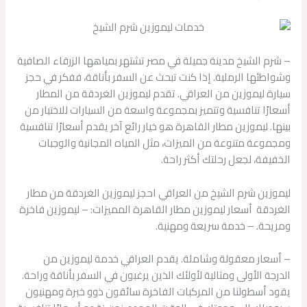
– شرم الشيخ مدينة جميلة في مصر تشتهر بمياهها الزرقاء الصافية
وشواطئها الرملية. إذا كنت تبحث عن السفر بأناقة، ففكر في حجز
سيارة ليموزين من العراقي. تقدم ليموزين الغردقة من المطار
أسعارًا تنافسية وتتميز بمجموعة واسعة من السيارات للاختيار من
بينها. ليموزين مطار القاهرة هو خيار رائع آخر يقدم أسعارًا تنافسية
ومجموعة متنوعة من الميزات، مثل المياه المجانية والوجبات
الخفيفة، لجعل رحلتك أكثر راحة.
ليموزين شرم الشيخ من العراقي احجز ليموزين الغردقة من مطار
الغردقة أسعار ليموزين مطار القاهرة المميزات: – ليموزين فاخرة
ومريحة. – خدمة سريعة ومهنية.
– أسعار معقولة وشاملة. يقدم العراقي خدمة ليموزين من
الدرجة الأولى ومثالية لأولئك الذين يرغبون في السفر بأناقة وراحة.
يقود أسطولنا من المركبات الفاخرة سائقون ذوو خبرة ومهنيون