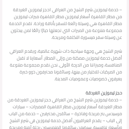
– خدمة ليموزين شرم الشيخ من العراقي احجز ليموزين الغردقة
من مطار القاهرة أسعار ليموزين مطار القاهرة ميزات ليموزين
مطار القاهرة هي وسيلة رائعة للسفر بأناقة وراحة. تقدم الخدمة
مجموعة متنوعة من الميزات التي تجعلها خيارًا رائعًا لمن يبحثون
عن وسيلة سفر ميسورة التكلفة ومريحة.
شرم الشيخ هي وجهة سياحية ذات شهرة عالمية، ويقدم العراقي
أفضل خدمة ليموزين ممكنة من وإلى المطار. أسعارنا لا تقبل
المنافسة، وميزاتنا من الدرجة الأولى. نحن نقدم مجموعة متنوعة
من المركبات للاختيار من بينها، وسائقونا محترفون ذوو خبرة
يعرفون خصوصيات وعموميات المدينة.
حجز ليموزين الغردقة
– خدمة ليموزين شرم الشيخ من العراقي حجز ليموزين الغردقة من
مطار الغردقة أسعار ليموزين مطار القاهرة المميزات: – سيارات
مرسيدس بنز مريحة وفاخرة – سائقين محترفين – خدمة من الباب
إلى الباب – يقدم العراقيون أفضل خدمة ليموزين في شرم الشيخ
وبأسعار تنافسية. سيضمن سائقونا المتمرسون رحلة آمنة ومريحة