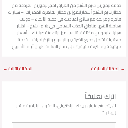
خدمة ليموزين شرم الشيخ من العراق احجز ليموزين الغردقة من
مطار شرم الشيخ أسعار ليموزين مطار القاهرة المميزات: – سيارات
فاخرة ومريحة مع سائق لقيادتك في جميع الأنحاء – جولات
سياحية لأشهر مناطق الجذب السياحي في شرم- شيخ – اختيار
سيارات ليموزين مختلفة لتناسب ميزانيتك وتفضيلاتك – أسعار
معقولة تشمل جميع الضرائب والرسوم والإكراميات – خدمة
موثوقة ومحترفة متوفرة على مدار الساعة طوال أيام الأسبوع
→
المقالة السابقة
المقالة التالية
←
اترك تعليقاً
لن يتم نشر عنوان بريدك الإلكتروني.
الحقول الإلزامية مشار
إليها بـ
*
اكتب