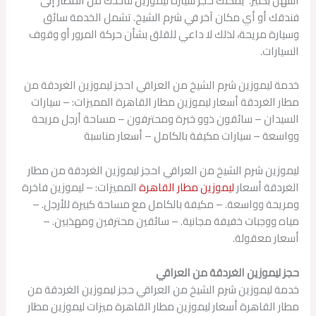
أسهل بكثير. يمكنك حجز سيارة ليموزين لتأخذك من المطار إلى
فندقك أو أي مكان آخر في شرم الشيخ. تشمل الخدمة سائق
وسيارة مريحة، لذلك لا داعي للقلق بشأن حركة المرور أو وقوف
السيارات.
خدمة ليموزين شرم الشيخ من العراقي احجز ليموزين الغردقة من
مطار الغردقة أسعار ليموزين مطار القاهرة المميزات: – سيارات
السيدان – سائقون ذوو خبرة ومحترفون – مساحة أرجل مريحة
وواسعة – سيارات مكيفة بالكامل – أسعار مناسبة
ليموزين شرم الشيخ من العراقي احجز ليموزين الغردقة من مطار
الغردقة أسعار
ليموزين مطار القاهرة
المميزات: – ليموزين فاخرة
ومريحة وواسعة. – مكيفة بالكامل مع مساحة كبيرة للأرجل. –
مياه ووجبات خفيفة مجانية. – سائقين محترفين ومهذبين. –
أسعار معقولة.
حجز ليموزين الغردقة من العراقي
خدمة ليموزين شرم الشيخ من العراقي حجز ليموزين الغردقة من
مطار القاهرة أسعار ليموزين مطار القاهرة ميزات ليموزين مطار