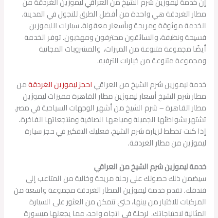
إن خدمة ليموزين شرم الشيخ من العراقي ليموزين الغردقة من
مطار الغردقة هي واحدة من أفضل الطرق للتجول في المدينة.
الخدمة موثوقة ومريحة وبأسعار معقولة. سيارات الليموزين
فسيحة ونظيفة، والسائقون محترفون ومهذبون. توفر الخدمة
أيضًا مجموعة متنوعة من الميزات، والمشروبات المجانية
ومجموعة متنوعة من خيارات الترفيه.
خدمة ليموزين شرم الشيخ من العراقي
احجز ليموزين الغردقة
من
مطار شرم الشيخ أسعار ليموزين مطار القاهرة مميزات ليموزين
مطار القاهرة – شرم الشيخ من أشهر الوجهات السياحية في مصر.
تشتهر بشواطئها الجميلة ومياهها الصافية ومنتجعاتها الفاخرة.
إذا كنت تخطط لزيارة شرم الشيخ، فعليك التفكير في حجز سيارة
ليموزين من مطار الغردقة.
خدمة ليموزين شرم الشيخ من العراقي
سيضمن ذلك حصولك على رحلة مريحة وخالية من المتاعب إلى
فندقك. تقدم خدمة ليموزين المطار الغردقة مجموعة واسعة من
المركبات للاختيار من بينها، حتى تتمكن من العثور على السيارة
المثالية لاحتياجاتك. لرحلة في اتجاه واحد، مما يجعلها ميسورة