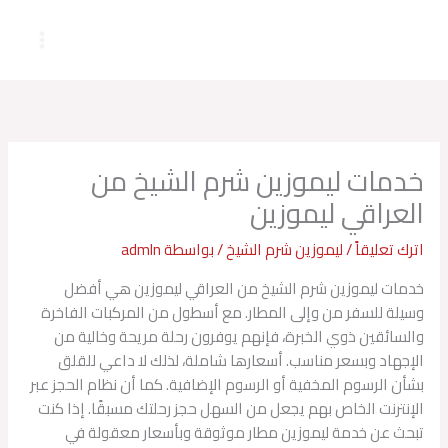
خطي
لى
لمحتوى
خدمات ليموزين شرم الشيخ من
العراقي ليموزين
اترك تعليقاً
/
ليموزين شرم الشيخ
/ بواسطة
admln
خدمات ليموزين شرم الشيخ من العراقي ليموزين هي أفضل
وسيلة للسفر من وإلى المطار. مع أسطول من المركبات الفاخرة
والسائقين ذوي الخبرة، فإنهم يوفرون رحلة مريحة وخالية من
الإجهاد وبسعر مناسب. أسعارها شاملة، لذلك لا داعي للقلق
بشأن الرسوم المخفية أو الرسوم الإضافية. كما أن نظام الحجز عبر
الإنترنت الخاص بهم يجعل من السهل حجز رحلتك مسبقًا. إذا كنت
تبحث عن خدمة ليموزين مطار موثوقة وبأسعار معقولة في