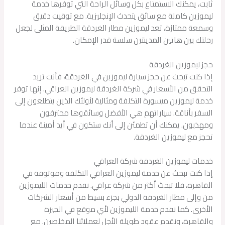
ثابت، يمكنك الاستمتاع بكل وسائل الراحة التي توفرها خدمة
ليموزين كاملة مع سائق يتحدث الإنجليزية. مع توقيت دقيق
وسمعة ممتازة، تعد ليموزين مطار الغردقة الطريقة المثلى لجعل
رحلتك بين هاتين المدينتين سلسة قدر الإمكان.
حجز ليموزين الغردقة
إذا كنت تبحث عن حجز سيارة ليموزين في الغردقة، فأنت تريد
التحقق من الأسعار في شركة الغردقة ليموزين العراقي. إنها توفر
خدمة ليموزين ميسورة التكلفة ومثالية لأولئك الذين يتطلعون إلى
السفر بأناقة. سياراتهم هي الأفضل وسائقوها محترفون
ومهذبون. يمكنك أن تطمئن إلى أنك ستكون في أيد أمينة عندما
تحجز مع ليموزين الغردقة.
خدمات ليموزين الغردقة شركة العراقي
إذا كنت تبحث عن خدمة ليموزين العراقي التكلفة وموثوقة في
القاهرة، فلا تبحث أكثر من شركة عراقي. نقدم خدمات الليموزين
من وإلى مطار الغردقة الدولي بجزء بسيط من أسعار الشركات
الأخرى. كما نقدم خدمة الليموزين لأي موقع في الجيزة
والقاهرة، ونقدم عقود طويلة الأجل لعملائنا المخلصين. مع