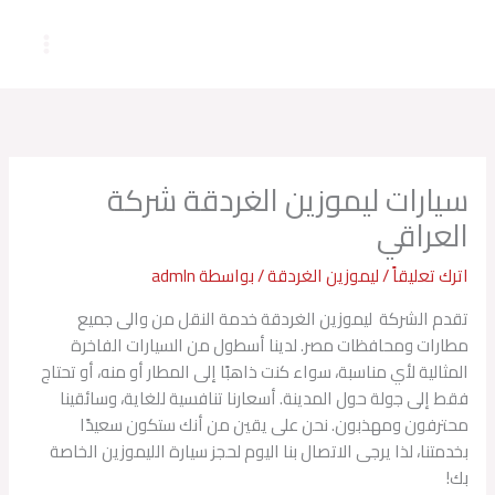
خطي
لى
لمحتوى
سيارات ليموزين الغردقة شركة
العراقي
اترك تعليقاً
/
ليموزين الغردقة
/ بواسطة
admln
تقدم الشركة ليموزين الغردقة خدمة النقل من والى جميع
مطارات ومحافظات مصر. لدينا أسطول من السيارات الفاخرة
المثالية لأي مناسبة، سواء كنت ذاهبًا إلى المطار أو منه، أو تحتاج
فقط إلى جولة حول المدينة. أسعارنا تنافسية للغاية، وسائقينا
محترفون ومهذبون. نحن على يقين من أنك ستكون سعيدًا
بخدمتنا، لذا يرجى الاتصال بنا اليوم لحجز سيارة الليموزين الخاصة
بك!