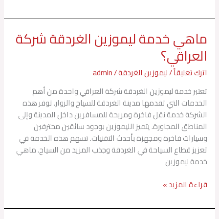
ماهي خدمة ليموزين الغردقة شركة
ماهي
خدمة
العراقي؟
ليموزين
الغردقة
اترك تعليقاً
/
ليموزين الغردقة
/
admln
شركة
تعتبر خدمة ليموزين الغردقة شركة العراقي واحدة من أهم
العراقي؟
الخدمات التي تقدمها مدينة الغردقة للسياح والزوار. توفر هذه
الشركة خدمة نقل فاخرة ومريحة للمسافرين داخل المدينة وإلى
المناطق المجاورة. يتميز الليموزين بوجود سائقين محترفين
وسيارات فاخرة ومجهزة بأحدث التقنيات. تسهم هذه الخدمة في
تعزيز قطاع السياحة في الغردقة وجذب المزيد من السياح. ماهي
خدمة ليموزين
قراءة المزيد »