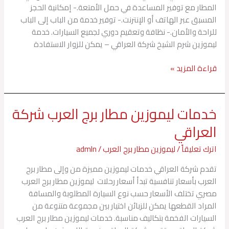
المطار مع توفير المساعدة في حمل الأمتعة.- إمكانية الحجز
المسبق عبر الهاتف أو الإنترنت.- توفير خدمة من الباب إلى الباب
للراحة والأمان.- نظافة وتعقيم دوري لجميع السيارات. خدمة
ليموزين شرم الشيخ شركة العراقي – يمكن للزوار الاستفادة
قراءة المزيد »
خدمات ليموزين مطار برج العرب شركة
خدمات
ليموزين
العراقي
مطار
برج
اترك تعليقاً
/
ليموزين مطار برج العرب
/
admln
العرب
تقدم شركة العراقي خدمات ليموزين مميزة من وإلى مطار برج
شركة
العرب بأسعار تنافسية تبدأ أسعار رحلات ليموزين مطار برج العرب
العراقي
مصري تختلف الأسعار حسب نوع السيارة المطلوبة والمسافة
المراد القطعها يمكن للزبائن اختيار بين مجموعة متنوعة من
السيارات الفخمة بتكاليف مناسبة. خدمات ليموزين مطار برج العرب