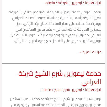
اترك تعليقاً
/
ليموزين الغردقة
/
admln
الغردقة
شركة
يقدم العراقي خدمة ليموزين الغردقة راقية ومريحة في الغردقة.
العراقي
تتميز الشركة بأسعار تنافسية ومناسبة لجميع العملاء. العراقي
يوفر خدمة عملاء على مدار الساعة لضمان رضا الزبائن. حجز
ليموزين الغردقة شركة العراقي • يضم فريق السائقين لدى
العراقي محترفين ذوي خبرة ومهارة عالية. • تحرص الشركة على
توفير سائقين مدربين على التعامل مع جميع احتياجات الزبائن.
قراءة المزيد »
خدمة ليموزين شرم الشيخ شركة
خدمة
ليموزين
العراقي
شرم
الشيخ
اترك تعليقاً
/
ليموزين شرم الشيخ
/
admln
شركة
توفير سيارات ليموزين شرم الشيخ حديثة وفخمة للركاب.- سائقين
العراقي
محترفين وذوي خبرة في المنطقة.- خدمة استقبال وتوديع في