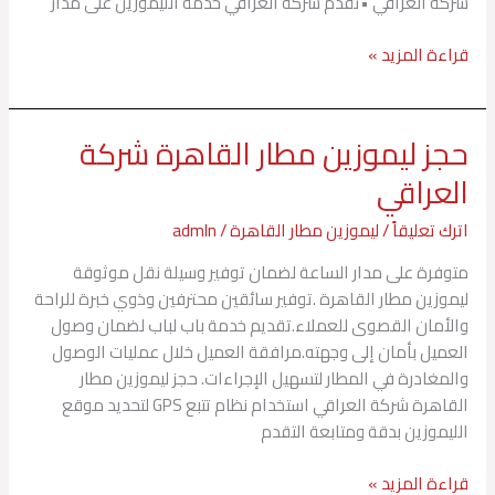
شركة العراقي •تقدم شركة العراقي خدمة الليموزين على مدار
قراءة المزيد »
حجز ليموزين مطار القاهرة شركة
حجز
ليموزين
العراقي
مطار
القاهرة
اترك تعليقاً
/
ليموزين مطار القاهرة
/
admln
شركة
متوفرة على مدار الساعة لضمان توفير وسيلة نقل موثوقة
العراقي
ليموزين مطار القاهرة .توفير سائقين محترفين وذوي خبرة للراحة
والأمان القصوى للعملاء.تقديم خدمة باب لباب لضمان وصول
العميل بأمان إلى وجهته.مرافقة العميل خلال عمليات الوصول
والمغادرة في المطار لتسهيل الإجراءات. حجز ليموزين مطار
القاهرة شركة العراقي استخدام نظام تتبع GPS لتحديد موقع
الليموزين بدقة ومتابعة التقدم
قراءة المزيد »