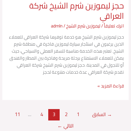
حجز ليموزين شرم الشيخ شركة
حجز
ليموزين
العراقي
شرم
الشيخ
اترك تعليقاً
/
ليموزين شرم الشيخ
/
admln
شركة
حجز ليموزين شرم الشيخ هو خدمة توفرها شركة العراقي للعملاء
العراقي
الذين يرغبون في استئجار سيارة ليموزين فاخرة في منطقة شرم
الشيخ. تعتبر هذه الخدمة مناسبة للسفر العملي والسياحي، حيث
يمكن للعملاء الاستمتاع برحلة مريحة وفاخرة بين المطار والفندق
أو للتجول في المدينة. حجز ليموزين شرم الشيخ شركة العراقي
تقدم شركة العراقي عدة خدمات متنوعة لحجز
قراءة المزيد »
→
السابق
1
2
3
4
…
11
التالي
←