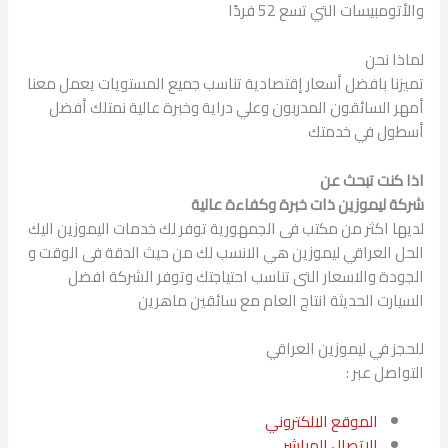
والأتومبيسات التي تسع 52 فردًا
لماذا نحن
تميزنا بافضل أسعار إقتصادية تناسب جميع المستويات يعمل معنا
أمهر السائقون المدربون وعلي دراية وخبرة عالية نمتلك أفضل
أسطول في خدمتك
اذا كنت تبحث عن
شركة ليموزين ذات خبرة وكفاءة عالية
لديها اكثر من مكتب فى الجمهورية توفر لك خدمات اليموزين اليك
الحل العراقي ليموزين هي الانسب لك من حيث الدقة فى الوقت و
الجودة والاسعار التى تناسب احتياجتك وتوفر الشركة افضل
السيارت الحديثة انتاج العام مع سائقين ماهرين
للحجز في ليموزين العراقي
التواصل عبر :
الموقع الالكتروني
الاتصال المباشر