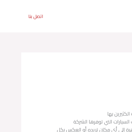
تواصل معنا :
اتصل بنا
201211113080+
لكثيرين بها
السيارات التي توفرها الشركة
هرة إلى أي مكان تريده أو العكس بكل