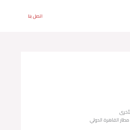
تواصل معنا :
اتصل بنا
201211113080+
لأخرى
مطار القاهرة الدولي