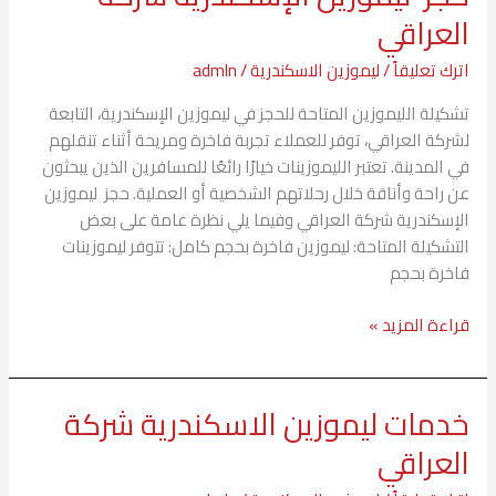
ليموزين
العراقي
الإسكندرية
شركة
اترك تعليقاً
/
ليموزين الاسكندرية
/
admln
العراقي
تشكيلة الليموزين المتاحة للحجز في ليموزين الإسكندرية، التابعة
لشركة العراقي، توفر للعملاء تجربة فاخرة ومريحة أثناء تنقلهم
في المدينة. تعتبر الليموزينات خيارًا رائعًا للمسافرين الذين يبحثون
عن راحة وأناقة خلال رحلاتهم الشخصية أو العملية. حجز ليموزين
الإسكندرية شركة العراقي وفيما يلي نظرة عامة على بعض
التشكيلة المتاحة: ليموزين فاخرة بحجم كامل: تتوفر ليموزينات
فاخرة بحجم
قراءة المزيد »
خدمات ليموزين الاسكندرية شركة
خدمات
ليموزين
العراقي
الاسكندرية