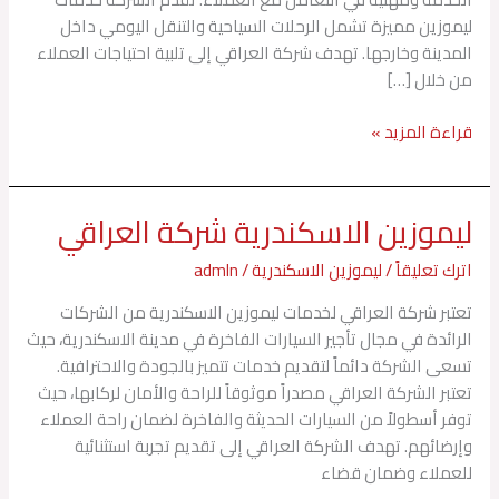
ليموزين مميزة تشمل الرحلات السياحية والتنقل اليومي داخل
المدينة وخارجها. تهدف شركة العراقي إلى تلبية احتياجات العملاء
من خلال […]
قراءة المزيد »
ليموزين الاسكندرية شركة العراقي
ليموزين
الاسكندرية
اترك تعليقاً
/
ليموزين الاسكندرية
/
admln
شركة
العراقي
تعتبر شركة العراقي لخدمات ليموزين الاسكندرية من الشركات
الرائدة في مجال تأجير السيارات الفاخرة في مدينة الاسكندرية، حيث
تسعى الشركة دائماً لتقديم خدمات تتميز بالجودة والاحترافية.
تعتبر الشركة العراقي مصدراً موثوقاً للراحة والأمان لركابها، حيث
توفر أسطولاً من السيارات الحديثة والفاخرة لضمان راحة العملاء
وإرضائهم. تهدف الشركة العراقي إلى تقديم تجربة استثنائية
للعملاء وضمان قضاء